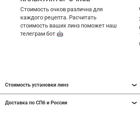
Стоимость очков различна для
каждого рецепта. Расчитать
стоимость ваших линз поможет наш
телеграм бот 🤖
Стоимость установки линз
Стоимость линз различна для каждого рецепта.
Доставка по СПб и России
Расчитать стоимость ваших линз поможет
наш
телеграм бот
🤖.
Отправим очки в любой регион, консультант
рассчитает стоимость доставки во время
Стоимость линз без коррекции зрения:
подтверждения заказа.
Компьютерные линзы от 2500 ₽