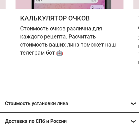
КАЛЬКУЛЯТОР ОЧКОВ
Стоимость очков различна для
каждого рецепта. Расчитать
стоимость ваших линз поможет наш
телеграм бот 🤖
Стоимость установки линз
Стоимость линз различна для каждого рецепта.
Доставка по СПб и России
Расчитать стоимость ваших линз поможет
наш
телеграм бот
🤖.
Отправим очки в любой регион, консультант