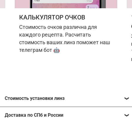
КАЛЬКУЛЯТОР ОЧКОВ
Стоимость очков различна для
каждого рецепта. Расчитать
стоимость ваших линз поможет наш
телеграм бот 🤖
Стоимость установки линз
Стоимость линз различна для каждого рецепта.
Доставка по СПб и России
Расчитать стоимость ваших линз поможет
наш
телеграм бот
🤖.
Отправим очки в любой регион, консультант