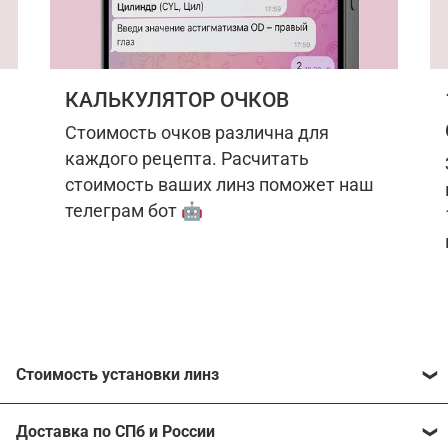
КАЛЬКУЛЯТОР ОЧКОВ
Стоимость очков различна для
каждого рецепта. Расчитать
стоимость ваших линз поможет наш
телеграм бот 🤖
Стоимость установки линз
Стоимость линз различна для каждого рецепта.
Доставка по СПб и России
Расчитать стоимость ваших линз поможет
наш