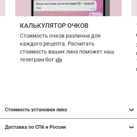
КАЛЬКУЛЯТОР ОЧКОВ
Стоимость очков различна для
каждого рецепта. Расчитать
стоимость ваших линз поможет наш
телеграм бот 🤖
Стоимость установки линз
Стоимость линз различна для каждого рецепта.
Доставка по СПб и России
Расчитать стоимость ваших линз поможет
наш
телеграм бот
🤖.