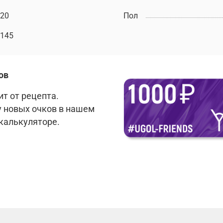
20
Пол
145
ов
т от рецепта.
у новых очков в нашем
 калькуляторе.