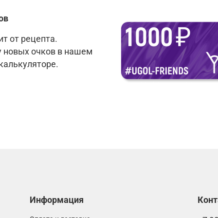
ов
т от рецепта.
у новых очков в нашем
 калькуляторе.
Информация
Кон