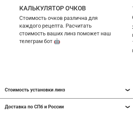
КАЛЬКУЛЯТОР ОЧКОВ
Стоимость очков различна для
каждого рецепта. Расчитать
стоимость ваших линз поможет наш
телеграм бот 🤖
Стоимость установки линз
Стоимость линз различна для каждого рецепта.
Доставка по СПб и России
Расчитать стоимость ваших линз поможет
наш
телеграм бот
🤖.
Отправим очки в любой регион, консультант
рассчитает стоимость доставки во время
Стоимость линз без коррекции зрения:
подтверждения заказа.