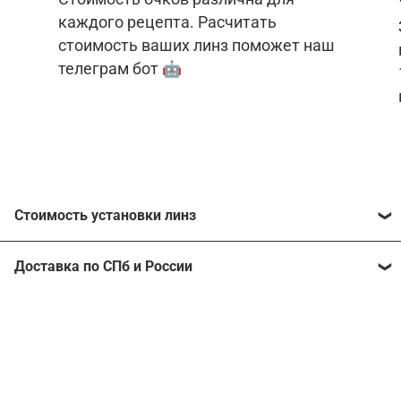
каждого рецепта. Расчитать
стоимость ваших линз поможет наш
телеграм бот 🤖
Стоимость установки линз
Стоимость линз различна для каждого рецепта.
Доставка по СПб и России
Расчитать стоимость ваших линз поможет
наш
телеграм бот
🤖.
Отправим очки в любой регион, консультант
рассчитает стоимость доставки во время
Стоимость линз без коррекции зрения:
подтверждения заказа.
Компьютерные линзы от 2500 ₽
Фотохромные линзы от 6400 ₽