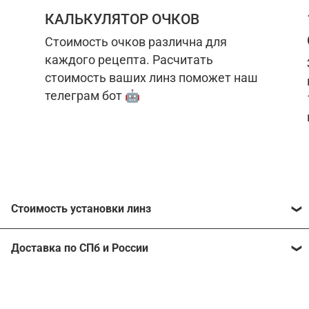
КАЛЬКУЛЯТОР ОЧКОВ
Стоимость очков различна для
каждого рецепта. Расчитать
стоимость ваших линз поможет наш
телеграм бот 🤖
Стоимость установки линз
Стоимость линз различна для каждого рецепта.
Доставка по СПб и России
Расчитать стоимость ваших линз поможет
наш
телеграм бот
🤖.
Отправим очки в любой регион, консультант
рассчитает стоимость доставки во время
Стоимость линз без коррекции зрения:
подтверждения заказа.