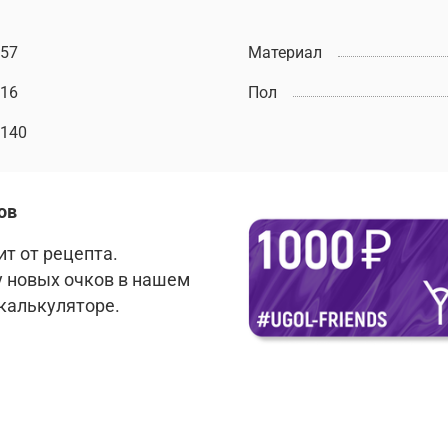
57
Материал
16
Пол
140
ов
т от рецепта.
у новых очков в нашем
 калькуляторе.