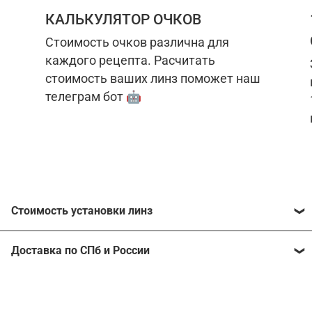
КАЛЬКУЛЯТОР ОЧКОВ
Стоимость очков различна для
каждого рецепта. Расчитать
стоимость ваших линз поможет наш
телеграм бот 🤖
Стоимость установки линз
Стоимость линз различна для каждого рецепта.
Доставка по СПб и России
Расчитать стоимость ваших линз поможет
наш
телеграм бот
🤖.
Отправим очки в любой регион, консультант
рассчитает стоимость доставки во время
Стоимость линз без коррекции зрения:
подтверждения заказа.