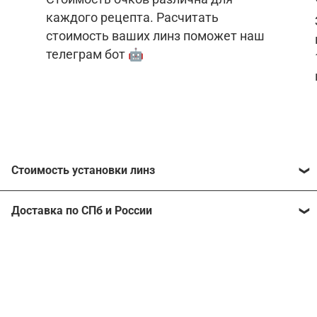
каждого рецепта. Расчитать
стоимость ваших линз поможет наш
телеграм бот 🤖
Стоимость установки линз
Стоимость линз различна для каждого рецепта.
Доставка по СПб и России
Расчитать стоимость ваших линз поможет
наш
телеграм бот
🤖.
Отправим очки в любой регион, консультант
рассчитает стоимость доставки во время
Стоимость линз без коррекции зрения:
подтверждения заказа.
Компьютерные линзы от 2500 ₽
Фотохромные линзы от 6400 ₽