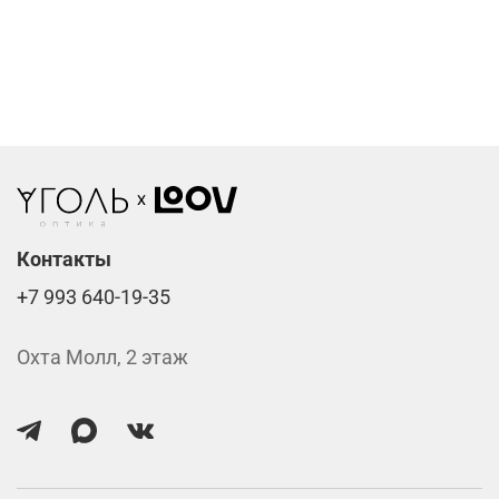
Компьютерные линзы от 2500 ₽
Фотохромные линзы от 6400 ₽
Линзы нулёвки от 900 ₽
Стоимость указана за две линзы вместе с
изготовлением.
Контакты
+7 993 640-19-35
Охта Молл, 2 этаж