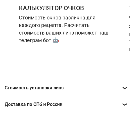
КАЛЬКУЛЯТОР ОЧКОВ
Стоимость очков различна для
каждого рецепта. Расчитать
стоимость ваших линз поможет наш
телеграм бот 🤖
Стоимость установки линз
Стоимость линз различна для каждого рецепта.
Доставка по СПб и России
Расчитать стоимость ваших линз поможет
наш
телеграм бот
🤖.
Отправим очки в любой регион, консультант
рассчитает стоимость доставки во время
Стоимость линз без коррекции зрения:
подтверждения заказа.