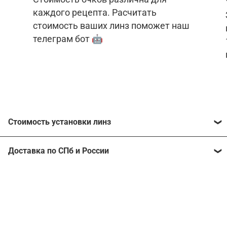
каждого рецепта. Расчитать
стоимость ваших линз поможет наш
телеграм бот 🤖
Стоимость установки линз
Стоимость линз различна для каждого рецепта.
Доставка по СПб и России
Расчитать стоимость ваших линз поможет
наш
телеграм бот
🤖.
Отправим очки в любой регион, консультант
рассчитает стоимость доставки во время
Стоимость линз без коррекции зрения:
подтверждения заказа.
Компьютерные линзы от 2500 ₽
Фотохромные линзы от 6400 ₽