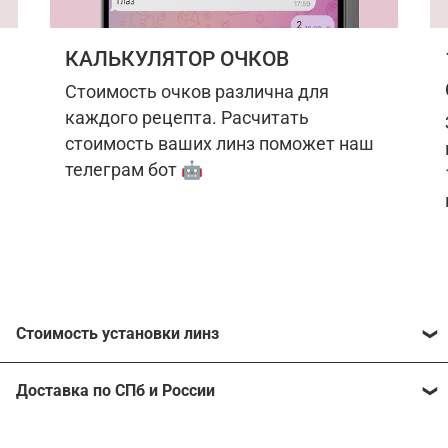
КАЛЬКУЛЯТОР ОЧКОВ
Стоимость очков различна для
каждого рецепта. Расчитать
стоимость ваших линз поможет наш
телеграм бот 🤖
Стоимость установки линз
Стоимость линз различна для каждого рецепта.
Доставка по СПб и России
Расчитать стоимость ваших линз поможет
наш
телеграм бот
🤖.
Отправим очки в любой регион, консультант