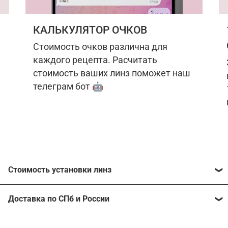
КАЛЬКУЛЯТОР ОЧКОВ
Стоимость очков различна для
каждого рецепта. Расчитать
стоимость ваших линз поможет наш
телеграм бот 🤖
Стоимость установки линз
Стоимость линз различна для каждого рецепта.
Доставка по СПб и России
Расчитать стоимость ваших линз поможет
наш
телеграм бот
🤖.
Отправим очки в любой регион, консультант