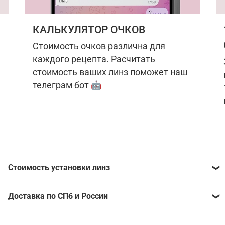
КАЛЬКУЛЯТОР ОЧКОВ
Стоимость очков различна для
каждого рецепта. Расчитать
стоимость ваших линз поможет наш
телеграм бот 🤖
Стоимость установки линз
Стоимость линз различна для каждого рецепта.
Доставка по СПб и России
Расчитать стоимость ваших линз поможет
наш
телеграм бот
🤖.
Отправим очки в любой регион, консультант