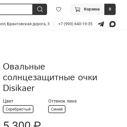
Корзина
0
лл, Брантовская дорога, 3
+7 (993) 640-19-35
Овальные
солнцезащитные очки
Disikaer
Цвет
Оттенок линз
Серебристый
Синий
5 300 ₽