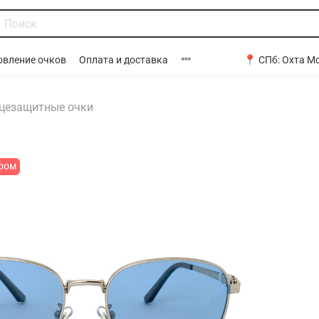
📍 СПб:
Охта Мо
овление очков
Оплата и доставка
цезащитные очки
ром