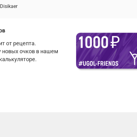
Disikaer
ов
т от рецепта.
у новых очков в нашем
 калькуляторе.