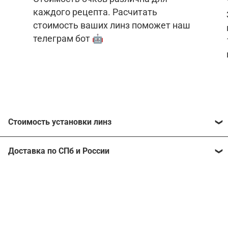
каждого рецепта. Расчитать
стоимость ваших линз поможет наш
телеграм бот 🤖
Стоимость установки линз
Стоимость линз различна для каждого рецепта.
Доставка по СПб и России
Расчитать стоимость ваших линз поможет
наш
телеграм бот
🤖.
Отправим очки в любой регион, консультант
рассчитает стоимость доставки во время
Стоимость линз без коррекции зрения:
подтверждения заказа.
Компьютерные линзы от 2500 ₽
Фотохромные линзы от 6400 ₽