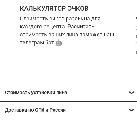
КАЛЬКУЛЯТОР ОЧКОВ
Стоимость очков различна для
каждого рецепта. Расчитать
стоимость ваших линз поможет наш
телеграм бот 🤖
Стоимость установки линз
Стоимость линз различна для каждого рецепта.
Доставка по СПб и России
Расчитать стоимость ваших линз поможет
наш
телеграм бот
🤖.
Отправим очки в любой регион, консультант
рассчитает стоимость доставки во время
Стоимость линз без коррекции зрения:
подтверждения заказа.