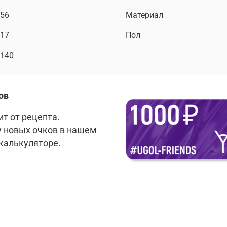
56
Материал
17
Пол
140
ов
т от рецепта.
у новых очков в нашем
 калькуляторе.