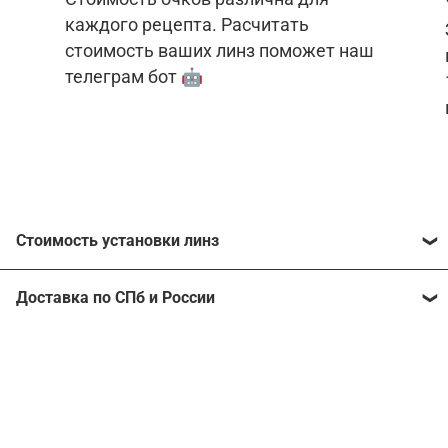
каждого рецепта. Расчитать
стоимость ваших линз поможет наш
телеграм бот 🤖
Стоимость установки линз
Стоимость линз различна для каждого рецепта.
Доставка по СПб и России
Расчитать стоимость ваших линз поможет
наш
телеграм бот
🤖.
Отправим очки в любой регион, консультант
рассчитает стоимость доставки во время
Стоимость линз без коррекции зрения:
подтверждения заказа.
Компьютерные линзы от 2500 ₽
Фотохромные линзы от 6400 ₽