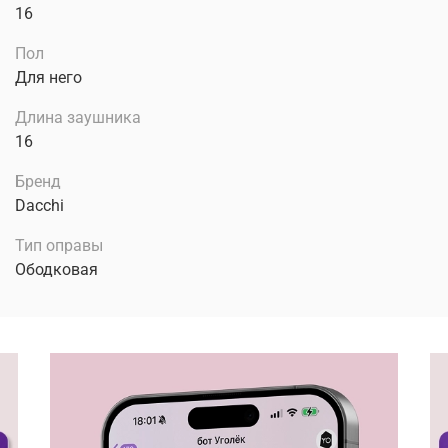
16
Пол
Для него
Длина заушника
16
Бренд
Dacchi
Тип оправы
Ободковая