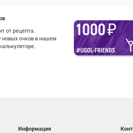
ов
т от рецепта.
у новых очков в нашем
 калькуляторе.
Информация
Кон