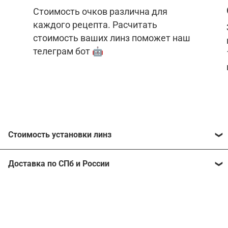
Стоимость очков различна для
каждого рецепта. Расчитать
стоимость ваших линз поможет наш
телеграм бот 🤖
Стоимость установки линз
Стоимость линз различна для каждого рецепта.
Доставка по СПб и России
Расчитать стоимость ваших линз поможет
наш
телеграм бот
🤖.
Отправим очки в любой регион, консультант
рассчитает стоимость доставки во время
Стоимость линз без коррекции зрения:
подтверждения заказа.
Компьютерные линзы от 2500 ₽