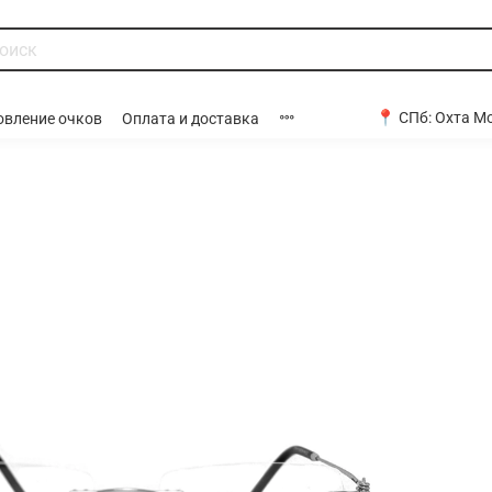
📍 СПб:
Охта Мо
овление очков
Оплата и доставка