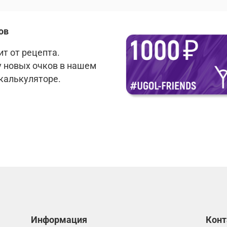
ов
т от рецепта.
у новых очков в нашем
 калькуляторе.
Информация
Кон