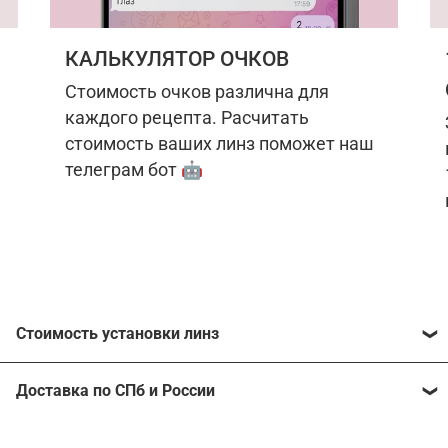
КАЛЬКУЛЯТОР ОЧКОВ
Стоимость очков различна для
каждого рецепта. Расчитать
стоимость ваших линз поможет наш
телеграм бот 🤖
Стоимость установки линз
Стоимость линз различна для каждого рецепта.
Доставка по СПб и России
Расчитать стоимость ваших линз поможет
наш
телеграм бот
🤖.
Отправим очки в любой регион, консультант