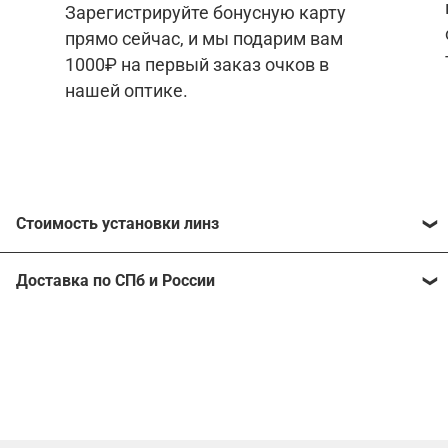
Зарегистрируйте бонусную карту
прямо сейчас, и мы подарим вам
1000₽ на первый заказ очков в
нашей оптике.
Стоимость установки линз
Стоимость линз различна для каждого рецепта.
Доставка по СПб и России
Расчитать стоимость ваших линз поможет
наш
телеграм бот
🤖.
Отправим очки в любой регион, консультант
рассчитает стоимость доставки во время
Стоимость линз без коррекции зрения:
подтверждения заказа.
Компьютерные линзы от 2500 ₽
Фотохромные линзы от 6400 ₽
Линзы нулёвки от 900 ₽