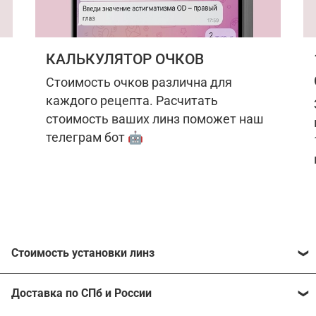
КАЛЬКУЛЯТОР ОЧКОВ
Стоимость очков различна для
каждого рецепта. Расчитать
стоимость ваших линз поможет наш
телеграм бот 🤖
Стоимость установки линз
Стоимость линз различна для каждого рецепта.
Доставка по СПб и России
Расчитать стоимость ваших линз поможет
наш
телеграм бот
🤖.