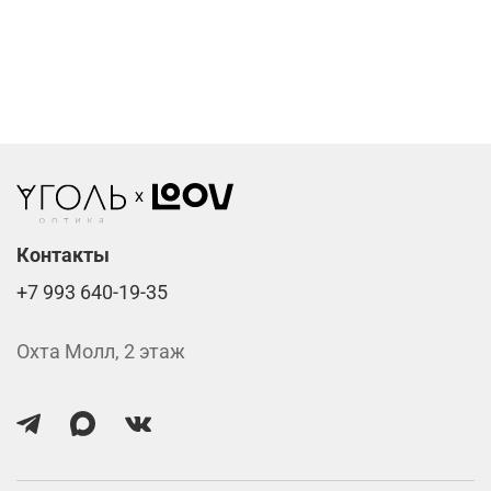
Компьютерные линзы от 2500 ₽
Фотохромные линзы от 6400 ₽
Линзы нулёвки от 900 ₽
Стоимость указана за две линзы вместе с
изготовлением.
Контакты
+7 993 640-19-35
Охта Молл, 2 этаж