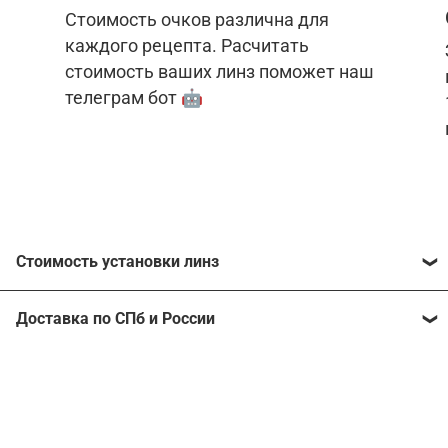
Стоимость очков различна для
каждого рецепта. Расчитать
стоимость ваших линз поможет наш
телеграм бот 🤖
Стоимость установки линз
Стоимость линз различна для каждого рецепта.
Доставка по СПб и России
Расчитать стоимость ваших линз поможет
наш
телеграм бот
🤖.
Отправим очки в любой регион, консультант
рассчитает стоимость доставки во время
Стоимость линз без коррекции зрения:
подтверждения заказа.
Компьютерные линзы от 2500 ₽