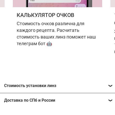
КАЛЬКУЛЯТОР ОЧКОВ
Стоимость очков различна для
каждого рецепта. Расчитать
стоимость ваших линз поможет наш
телеграм бот 🤖
Стоимость установки линз
Стоимость линз различна для каждого рецепта.
Доставка по СПб и России
Расчитать стоимость ваших линз поможет
наш
телеграм бот
🤖.
Отправим очки в любой регион, консультант