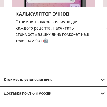
КАЛЬКУЛЯТОР ОЧКОВ
Стоимость очков различна для
каждого рецепта. Расчитать
стоимость ваших линз поможет наш
телеграм бот 🤖
Стоимость установки линз
Стоимость линз различна для каждого рецепта.
Доставка по СПб и России
Расчитать стоимость ваших линз поможет
наш
телеграм бот
🤖.
Отправим очки в любой регион, консультант