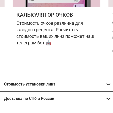
КАЛЬКУЛЯТОР ОЧКОВ
Стоимость очков различна для
каждого рецепта. Расчитать
стоимость ваших линз поможет наш
телеграм бот 🤖
Стоимость установки линз
Стоимость линз различна для каждого рецепта.
Доставка по СПб и России
Расчитать стоимость ваших линз поможет
наш
телеграм бот
🤖.
Отправим очки в любой регион, консультант