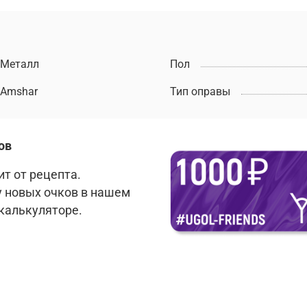
Металл
Пол
Amshar
Тип оправы
ов
т от рецепта.
у новых очков в нашем
 калькуляторе.