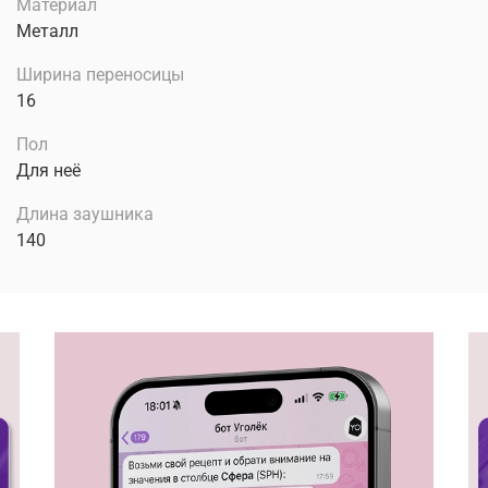
Материал
Металл
Ширина переносицы
16
Пол
Для неё
Длина заушника
140