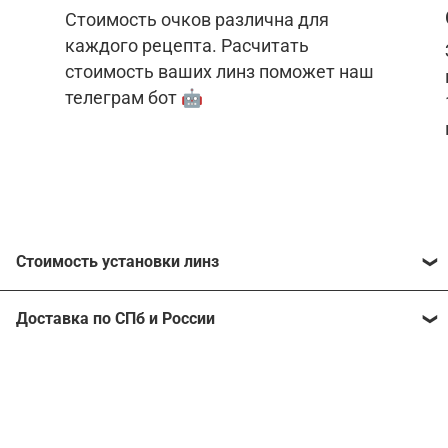
Стоимость очков различна для
каждого рецепта. Расчитать
стоимость ваших линз поможет наш
телеграм бот 🤖
Стоимость установки линз
Стоимость линз различна для каждого рецепта.
Доставка по СПб и России
Расчитать стоимость ваших линз поможет
наш
телеграм бот
🤖.
Отправим очки в любой регион, консультант
рассчитает стоимость доставки во время
Стоимость линз без коррекции зрения:
подтверждения заказа.
Компьютерные линзы от 2500 ₽