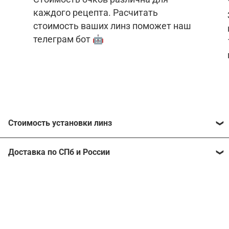
каждого рецепта. Расчитать
стоимость ваших линз поможет наш
телеграм бот 🤖
Стоимость установки линз
Стоимость линз различна для каждого рецепта.
Доставка по СПб и России
Расчитать стоимость ваших линз поможет
наш
телеграм бот
🤖.
Отправим очки в любой регион, консультант
рассчитает стоимость доставки во время
Стоимость линз без коррекции зрения:
подтверждения заказа.
Компьютерные линзы от 2500 ₽
Фотохромные линзы от 6400 ₽