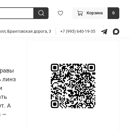
Корзина
0
лл, Брантовская дорога, 3
+7 (993) 640-19-35
правы
ь линз
и
ать
т. А
з
—