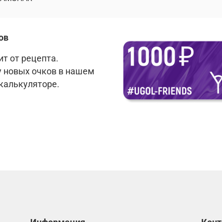
ов
т от рецепта.
у новых очков в нашем
 калькуляторе.